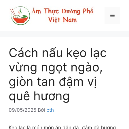
Chuyển
đến
Menu
nội
dung
Cách nấu kẹo lạc
vừng ngọt ngào,
giòn tan đậm vị
quê hương
09/05/2025
Bởi
pth
Kẹo lạc là món món ăn dân dã, đậm đà hương