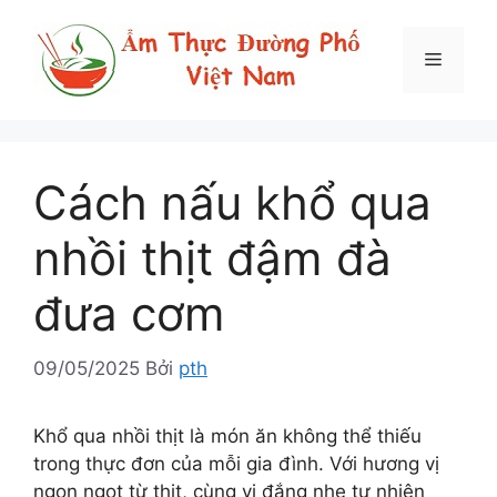
Chuyển
đến
Menu
nội
dung
Cách nấu khổ qua
nhồi thịt đậm đà
đưa cơm
09/05/2025
Bởi
pth
Khổ qua nhồi thịt là món ăn không thể thiếu
trong thực đơn của mỗi gia đình. Với hương vị
ngon ngọt từ thịt, cùng vị đắng nhẹ tự nhiên