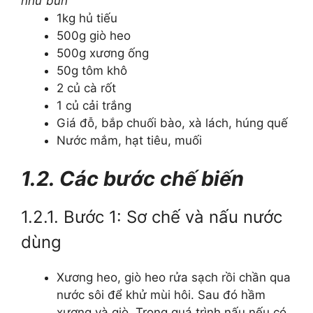
như bún
1kg hủ tiếu
500g giò heo
500g xương ống
50g tôm khô
2 củ cà rốt
1 củ cải trắng
Giá đỗ, bắp chuối bào, xà lách, húng quế
Nước mắm, hạt tiêu, muối
1.2. Các bước chế biến
1.2.1. Bước 1: Sơ chế và nấu nước
dùng
Xương heo, giò heo rửa sạch rồi chần qua
nước sôi để khử mùi hôi. Sau đó hầm
xương và giò. Trong quá trình nấu nếu có