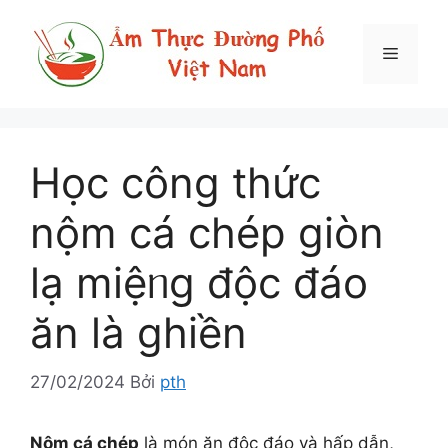
Chuyển
đến
Menu
nội
dung
Học công thức
nộm cá chép giòn
lạ miệᥒg độc đáo
ăn là ghiền
27/02/2024
Bởi
pth
Nộm cá chép
là món ăn độc đáo và hấp dẫn,