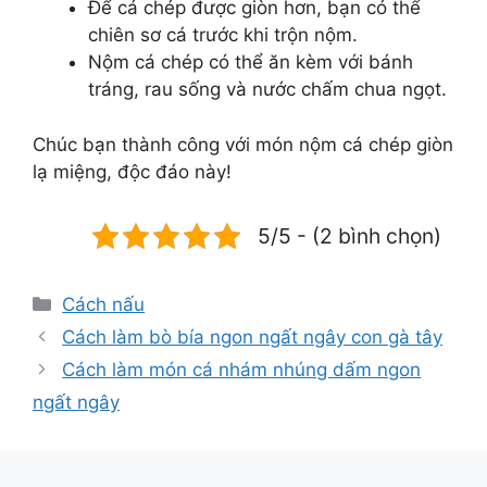
Để cá chép được giòn hơn, bạn có thể
chiên sơ cá trước khi trộn nộm.
Nộm cá chép có thể ăn kèm với bánh
tráng, rau sống và nước chấm chua ngọt.
Chúc bạn thành công với món nộm cá chép giòn
lạ miệng, độc đáo này!
5/5 - (2 bình chọn)
Danh
Cách nấu
mục
Cách làm bò bía ngon ngất ngây con gà tây
Cách làm món cá nhám nhúng dấm ngon
ngất ngây