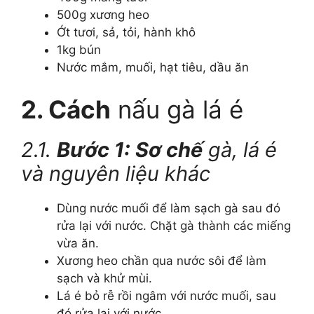
500g xương heo
Ớt tươi, sả, tỏi, hành khô
1kg bún
Nước mắm, muối, hạt tiêu, dầu ăn
2. Cách
nấu gà lá é
2.1.
Bước 1: Sơ chế
gà, lá é
và nguyên liệu khác
Dùng nước muối để làm sạch gà sau đó
rửa lại với nước. Chặt gà thành các miếng
vừa ăn.
Xương heo chần qua nước sôi để làm
sạch và khử mùi.
Lá é bỏ rễ rồi ngâm với nước muối, sau
đó rửa lại với nước.