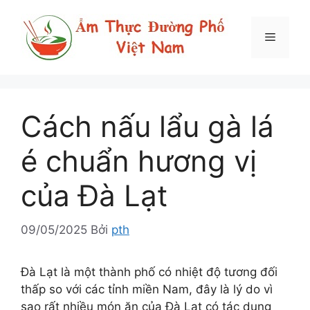
Chuyển
đến
Menu
nội
dung
Cách nấu lẩu gà lá
é chuẩn hương vị
của Đà Lạt
09/05/2025
Bởi
pth
Đà Lạt là một thành phố có nhiệt độ tương đối
thấp so với các tỉnh miền Nam, đây là lý do vì
sao rất nhiều món ăn của Đà Lạt có tác dụng