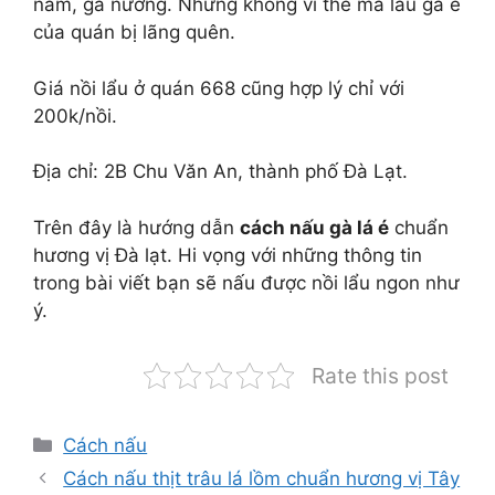
nấm, gà nướng. Nhưng không vì thế mà lẩu gà é
của quán bị lãng quên.
Giá nồi lẩu ở quán 668 cũng hợp lý chỉ với
200k/nồi.
Địa chỉ: 2B Chu Văn An, thành phố Đà Lạt.
Trên đây là hướng dẫn
cách nấu gà lá é
chuẩn
hương vị Đà lạt. Hi vọng với những thông tin
trong bài viết bạn sẽ nấu được nồi lẩu ngon như
ý.
Rate this post
Danh
Cách nấu
mục
Cách nấu thịt trâu lá lồm chuẩn hương vị Tây