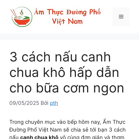
Chuyển
đến
Menu
nội
dung
3 cách nấu canh
chua khô hấp dẫn
cho bữa cơm ngon
09/05/2025
Bởi
pth
Trong chuyên mục vào bếp hôm nay, Ẩm Thực
Đường Phố Việt Nam sẽ chia sẻ tới bạn 3 cách
nấu
canh chua khô
vô cùng đơn giản và thơm